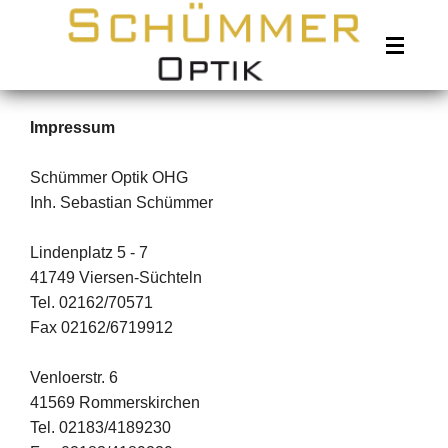
Sehtest
Impressum
Handmade
Schümmer Optik OHG
Inh. Sebastian Schümmer
Marken
Lindenplatz 5 - 7
Gläser
41749 Viersen-Süchteln
Tel. 02162/70571
Linse
Fax 02162/6719912
Standorte
Venloerstr. 6
41569 Rommerskirchen
Leistungen
Tel. 02183/4189230