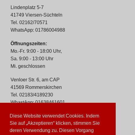
Lindenplatz 5-7
41749 Viersen-Süchteln
Tel. 02162/70571
WhatsApp: 01786004988
Öffnungszeiten:
Mo.-Fr. 9:00 - 18:00 Uhr,
Sa. 9:00 - 13:00 Uhr
Mi. geschlossen
Venloer Str. 6, am CAP
41569 Rommerskirchen
Tel. 02183/4189230
WhastApp: 01638461601
Öffnungszeiten:
Diese Website verwendet Cookies. Indem
Sie auf „Akzeptieren“ klicken, stimmen Sie
Mo.-Fr. 9:00 - 18:00 Uhr,
deren Verwendung zu. Diesen Vorgang
Sa. 9:00 - 14:00 Uhr