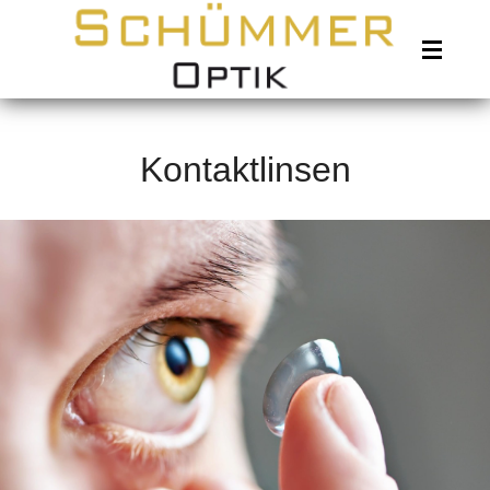
Sehtest
Kontaktlinsen
Handmade
Marken
Gläser
Linse
Standorte
Leistungen